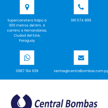
Supercarretera Itaipú a
061 574 899
300 metros del Km. 4
camino a Hernandarias,
Ciudad del Este,
Paraguay
0987 194 639
ventas@centralbombas.com.p