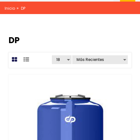
»
Inicio
DP
DP