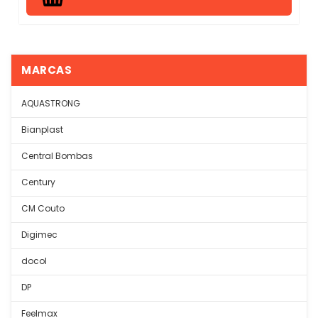
MARCAS
AQUASTRONG
Bianplast
Central Bombas
Century
CM Couto
Digimec
docol
DP
Feelmax