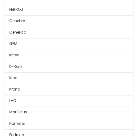
FERROLI
Genebre
Generico
GPM
Irritec
K-Rain
Klod
Krona
LAO
MarGirius
Numens
Pedrollo