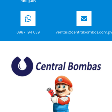
Paraguay
0987 194 639
ventas@centralbombas.com.p