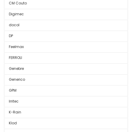
CM Couto
Digimec
docol
DP
Feelmax
FERROLI
Genebre
Generico
GPM
Irritec
K-Rain
Klod