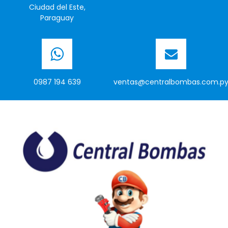
Ciudad del Este,
Paraguay
0987 194 639
ventas@centralbombas.com.p