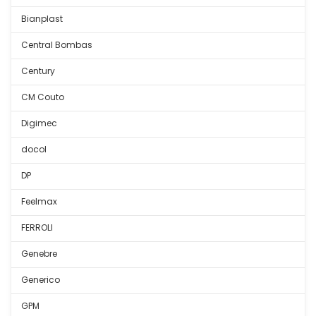
Bianplast
Central Bombas
Century
CM Couto
Digimec
docol
DP
Feelmax
FERROLI
Genebre
Generico
GPM