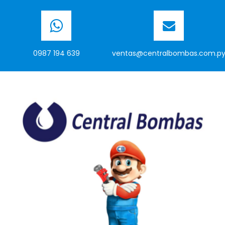
0987 194 639
ventas@centralbombas.com.p