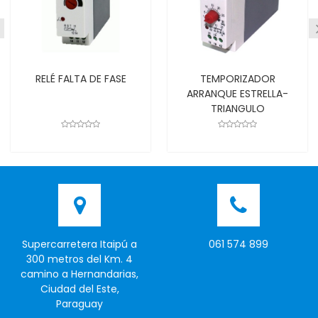
RELÉ FALTA DE FASE
TEMPORIZADOR
ARRANQUE ESTRELLA-
TRIANGULO
Supercarretera Itaipú a
061 574 899
300 metros del Km. 4
camino a Hernandarias,
Ciudad del Este,
Paraguay